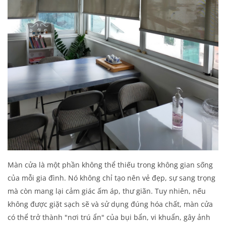
Màn cửa là một phần không thể thiếu trong không gian sống
của mỗi gia đình. Nó không chỉ tạo nên vẻ đẹp, sự sang trọng
mà còn mang lại cảm giác ấm áp, thư giãn. Tuy nhiên, nếu
không được giặt sạch sẽ và sử dụng đúng hóa chất, màn cửa
có thể trở thành "nơi trú ẩn" của bụi bẩn, vi khuẩn, gây ảnh