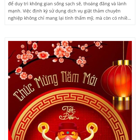
để duy trì không gian sống sạch sẽ, thoáng đãng và lành
mạnh. Việc định kỳ sử dụng dịch vụ giặt thảm chuyên
nghiệp không chỉ mang lại tính thẩm mỹ, mà còn có nhiều
lợi ích khác như tăng tuổi thọ của thảm, cải thiện chất
lượng không khí và hạn chế các vấn đề về sức khỏe.