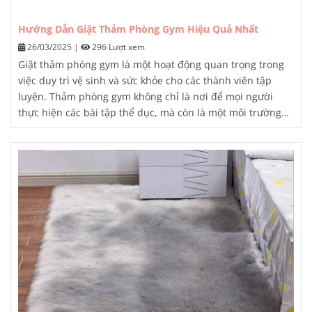
Hướng Dẫn Giặt Thảm Phòng Gym Hiệu Quả Nhất
26/03/2025
|
296 Lượt xem
Giặt thảm phòng gym
là một hoạt động quan trọng trong
việc duy trì vệ sinh và sức khỏe cho các thành viên tập
luyện. Thảm phòng gym không chỉ là nơi để mọi người
thực hiện các bài tập thể dục, mà còn là một môi trường
ẩm ướt, có nhiều tiếp xúc với mồ hôi và các loại bụi bẩn. Vì
vậy, việc giặt thảm phòng gym định kỳ là cần thiết, không
chỉ để duy trì vẻ đẹp của thảm mà còn để đảm bảo sức
khỏe và an toàn cho người tập.