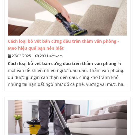
Cách loại bỏ vết bẩn cứng đầu trên thảm văn phòng -
Mẹo hiệu quả bạn nên biết
27/03/2025
|
293 Lượt xem
Cách loại bỏ vết bẩn cứng đầu trên thảm văn phòng
là
một vấn đề khiến nhiều người đau đầu. Thảm văn phòng,
dù được giữ gìn cẩn thận đến đâu, cũng khó tránh khỏi
những tai nạn bất ngờ như đổ cà phê, vương vãi mực, hay
thậm chí là dấu chân lấm lem.
Bài viết này sẽ chia sẻ
những mẹo hiệu quả để bạn có thể tự xử lý các vết bẩn
cứng đầu tại văn phòng, đồng thời đưa ra lời khuyên khi
nào nên tìm đến dịch vụ giặt thảm chuyên nghiệp.