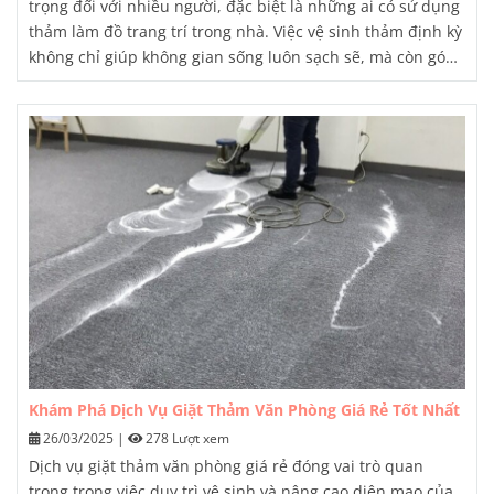
trọng đối với nhiều người, đặc biệt là những ai có sử dụng
thảm làm đồ trang trí trong nhà. Việc vệ sinh thảm định kỳ
không chỉ giúp không gian sống luôn sạch sẽ, mà còn góp
phần kéo dài tuổi thọ của thảm và duy trì vẻ đẹp ban đầu.
Trong bài viết này, chúng ta sẽ tìm hiểu chi tiết về các
bước vệ sinh thảm trang trí tại nhà, cùng với những mẹo
hữu ích để đạt hiệu quả tối ưu.
Khám Phá Dịch Vụ Giặt Thảm Văn Phòng Giá Rẻ Tốt Nhất
26/03/2025
|
278 Lượt xem
Dịch vụ giặt thảm văn phòng giá rẻ đóng vai trò quan
trọng trong việc duy trì vệ sinh và nâng cao diện mạo của