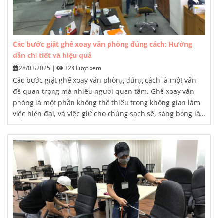
Các bước giặt ghế xoay văn phòng đúng cách: Hướng
dẫn chi tiết và hiệu quả
28/03/2025
|
328 Lượt xem
Các bước giặt ghế xoay văn phòng đúng cách là một vấn
đề quan trọng mà nhiều người quan tâm. Ghế xoay văn
phòng là một phần không thể thiếu trong không gian làm
việc hiện đại, và việc giữ cho chúng sạch sẽ, sáng bóng là
điều cần thiết để duy trì môi trường làm việc chuyên
nghiệp và thoải mái. Bài viết này sẽ cung cấp cho bạn một
hướng dẫn chi tiết và hiệu quả về cách giặt ghế xoay văn
phòng đúng cách, từ chuẩn bị dụng cụ và hóa chất đến
các bước thực hiện cụ thể.