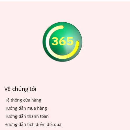
gian sử dụng, màn cửa sẽ
ồn. Tuy nhiên, thảm cũng
bị bám bụi, bẩn và trở nên
rất dễ bị bẩn và cần phải
mất thẩm mỹ. Chính vì vậy,
được giặt thường xuyên để
việc giặt màn cửa thường
đảm bảo vệ sinh và duy trì
xuyên là vô cùng cần thiết
độ mới của thảm. Bạn có
để giữ cho ngôi nhà luôn
thể thuê dịch vụ giặt thảm
sạch sẽ và đẹp mắt.
chuyên nghiệp hoặc tự giặt
thảm tại nhà bằng các
cách đơn giản sau đây.
Về chúng tôi
Hệ thống cửa hàng
Hướng dẫn mua hàng
Hướng dẫn thanh toán
Hướng dẫn tích điểm đổi quà