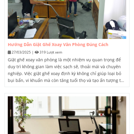
Hướng Dẫn Giặt Ghế Xoay Văn Phòng Đúng Cách
27/03/2025
|
319 Lượt xem
Giặt ghế xoay văn phòng
là một nhiệm vụ quan trọng để
duy trì không gian làm việc sạch sẽ, thoải mái và chuyên
nghiệp. Việc giặt ghế xoay định kỳ không chỉ giúp loại bỏ
bụi bẩn, vi khuẩn mà còn tăng tuổi thọ và tạo ấn tượng tốt
cho khách hàng, đối tác khi đến thăm văn phòng.