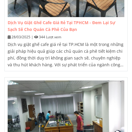
Dịch Vụ Giặt Ghế Cafe Giá Rẻ Tại TPHCM - Đem Lại Sự
Sạch Sẽ Cho Quán Cà Phê Của Bạn
28/03/2025
|
344 Lượt xem
Dịch vụ giặt ghế cafe giá rẻ tại TP.HCM là một trong những
giải pháp hiệu quả giúp các chủ quán cà phê tiết kiệm chi
phí, đồng thời duy trì không gian sạch sẽ, chuyên nghiệp
và thu hút khách hàng. Với sự phát triển của ngành công
nghiệp dịch vụ vệ sinh, người tiêu dùng có nhiều lựa chọn
hơn để đáp ứng nhu cầu giặt làm sạch các loại đồ nội thất,
trong đó có ghế sofa, ghế quầy bar, ghế văn phòng tại
quán cà phê.