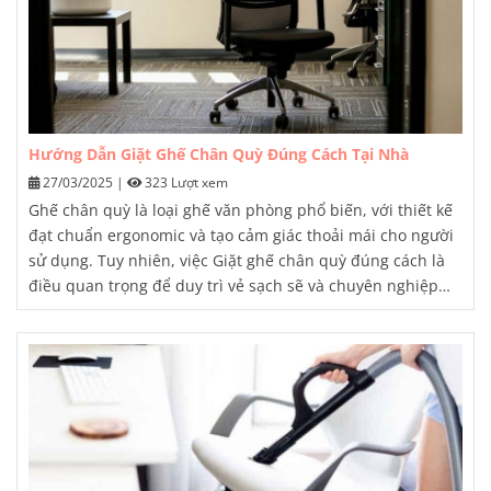
Hướng Dẫn Giặt Ghế Chân Quỳ Đúng Cách Tại Nhà
27/03/2025
|
323 Lượt xem
Ghế chân quỳ là loại ghế văn phòng phổ biến, với thiết kế
đạt chuẩn ergonomic và tạo cảm giác thoải mái cho người
sử dụng. Tuy nhiên, việc
Giặt ghế chân quỳ
đúng cách là
điều quan trọng để duy trì vẻ sạch sẽ và chuyên nghiệp
của không gian làm việc. Bài viết này sẽ cung cấp cho bạn
những hướng dẫn chi tiết về cách giặt ghế chân quỳ tại
nhà.