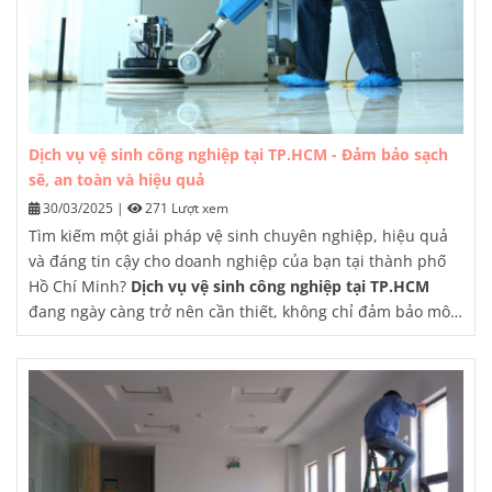
Dịch vụ vệ sinh công nghiệp tại TP.HCM - Đảm bảo sạch
sẽ, an toàn và hiệu quả
30/03/2025
|
271 Lượt xem
Tìm kiếm một giải pháp vệ sinh chuyên nghiệp, hiệu quả
và đáng tin cậy cho doanh nghiệp của bạn tại thành phố
Hồ Chí Minh?
Dịch vụ vệ sinh công nghiệp tại TP.HCM
đang ngày càng trở nên cần thiết, không chỉ đảm bảo môi
trường làm việc sạch sẽ, an toàn mà còn góp phần nâng
cao hình ảnh và năng suất hoạt động. Bài viết này sẽ giúp
bạn hiểu rõ hơn về dịch vụ này, từ nhu cầu thực tế đến
quy trình chuyên nghiệp và những lợi ích thiết thực mà nó
mang lại cho doanh nghiệp.