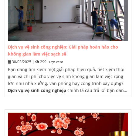
Dịch vụ vệ sinh công nghiệp: Giải pháp hoàn hảo cho
không gian làm việc sạch sẽ
30/03/2025
|
299 Lượt xem
Bạn đang tìm kiếm một giải pháp hiệu quả, tiết kiệm thời
gian và chi phí cho việc vệ sinh không gian làm việc rộng
lớn như nhà xưởng, văn phòng hay công trình xây dựng?
Dịch vụ vệ sinh công nghiệp
chính là câu trả lời bạn đang
tìm kiếm. Bài viết này sẽ giúp bạn hiểu rõ hơn về
dịch vụ
vệ sinh công nghiệp
, những lợi ích, quy trình thực hiện và
lý do nên lựa chọn một đơn vị chuyên nghiệp để đảm bảo
không gian làm việc của bạn luôn sạch sẽ, an toàn và hiệu
quả.