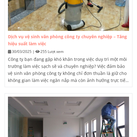
Dịch vụ vệ sinh văn phòng công ty chuyên nghiệp – Tăng
hiệu suất làm việc
30/03/2025
|
255 Lượt xem
Công ty bạn đang gặp khó khăn trong việc duy trì một môi
trường làm việc sạch sẽ và chuyên nghiệp? Việc đảm bảo
vệ sinh văn phòng công ty không chỉ đơn thuần là giữ cho
không gian làm việc ngăn nắp mà còn ảnh hưởng trực tiếp
đến sức khỏe, tinh thần của nhân viên và hình ảnh của
doanh nghiệp. Thuê một dịch vụ
vệ sinh văn phòng công
ty
chuyên nghiệp là giải pháp tối ưu để giải quyết vấn đề
này, giúp nâng cao hiệu suất làm việc và tạo ấn tượng tốt
với khách hàng, đối tác.