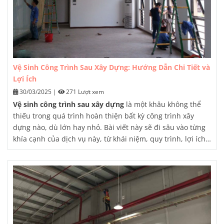
Vệ Sinh Công Trình Sau Xây Dựng: Hướng Dẫn Chi Tiết và
Lợi Ích
30/03/2025
|
271 Lượt xem
Vệ sinh công trình sau xây dựng
là một khâu không thể
thiếu trong quá trình hoàn thiện bất kỳ công trình xây
dựng nào, dù lớn hay nhỏ.
Bài viết này sẽ đi sâu vào từng
khía cạnh của dịch vụ này, từ khái niệm, quy trình, lợi ích
cho đến các lưu ý quan trọng, giúp bạn hiểu rõ hơn về tầm
quan trọng của việc
vệ sinh công trình sau xây dựng
và
chủ động trong việc lựa chọn dịch vụ phù hợp.