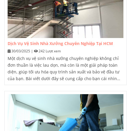
Dịch Vụ Vệ Sinh Nhà Xưởng Chuyên Nghiệp Tại HCM
30/03/2025
|
242 Lượt xem
Một dịch vụ
vệ sinh nhà xưởng
chuyên nghiệp không chỉ
đơn thuần là việc lau dọn, mà còn là một giải pháp toàn
diện, giúp tối ưu hóa quy trình sản xuất và bảo vệ đầu tư
của bạn. Bài viết dưới đây sẽ cung cấp cho bạn cái nhìn
sâu sắc về tầm quan trọng và những lợi ích khi sử dụng
dịch vụ
vệ sinh nhà xưởng
chuyên nghiệp tại Thành phố
Hồ Chí Minh.