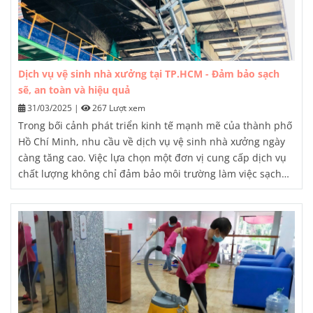
Dịch vụ vệ sinh nhà xưởng tại TP.HCM - Đảm bảo sạch
sẽ, an toàn và hiệu quả
31/03/2025
|
267 Lượt xem
Trong bối cảnh phát triển kinh tế mạnh mẽ của thành phố
Hồ Chí Minh, nhu cầu về dịch vụ vệ sinh nhà xưởng ngày
càng tăng cao. Việc lựa chọn một đơn vị cung cấp dịch vụ
chất lượng không chỉ đảm bảo môi trường làm việc sạch
sẽ, an toàn mà còn góp phần nâng cao hiệu suất sản xuất
và bảo vệ sức khỏe cho người lao động. Bài viết này sẽ
cung cấp cho bạn những thông tin chi tiết về dịch vụ vệ
sinh nhà xưởng tại TP.HCM, từ đó giúp bạn đưa ra quyết
định sáng suốt nhất.