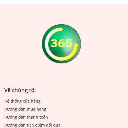
gian sử dụng, màn cửa sẽ
ồn. Tuy nhiên, thảm cũng
bị bám bụi, bẩn và trở nên
rất dễ bị bẩn và cần phải
mất thẩm mỹ. Chính vì vậy,
được giặt thường xuyên để
việc giặt màn cửa thường
đảm bảo vệ sinh và duy trì
xuyên là vô cùng cần thiết
độ mới của thảm. Bạn có
để giữ cho ngôi nhà luôn
thể thuê dịch vụ giặt thảm
sạch sẽ và đẹp mắt.
chuyên nghiệp hoặc tự giặt
thảm tại nhà bằng các
cách đơn giản sau đây.
Về chúng tôi
Hệ thống cửa hàng
Hướng dẫn mua hàng
Hướng dẫn thanh toán
Hướng dẫn tích điểm đổi quà