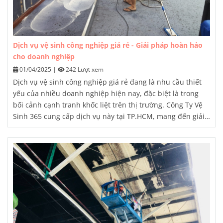
Dịch vụ vệ sinh công nghiệp giá rẻ - Giải pháp hoàn hảo
cho doanh nghiệp
01/04/2025
|
242 Lượt xem
Dịch vụ vệ sinh công nghiệp giá rẻ
đang là nhu cầu thiết
yếu của nhiều doanh nghiệp hiện nay, đặc biệt là trong
bối cảnh cạnh tranh khốc liệt trên thị trường. Công Ty Vệ
Sinh 365 cung cấp dịch vụ này tại TP.HCM, mang đến giải
pháp tiết kiệm chi phí nhưng vẫn đảm bảo chất lượng cho
nhà xưởng, công trình và văn phòng.