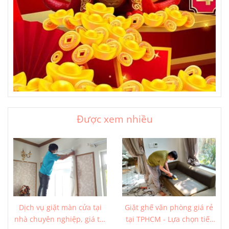
Được xem nhiều
Dịch vụ giặt màn cửa tại
Giặt ghế văn phòng giá rẻ
nhà chuyên nghiệp, giá tốt
tại TPHCM - Lựa chọn tiết