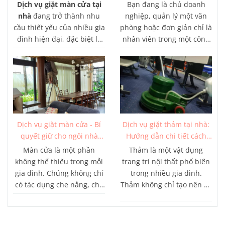
từ 150K
kiệm tối ưu
Dịch vụ giặt màn cửa tại
Bạn đang là chủ doanh
nhà
đang trở thành nhu
nghiệp, quản lý một văn
cầu thiết yếu của nhiều gia
phòng hoặc đơn giản chỉ là
đình hiện đại, đặc biệt là
nhân viên trong một công
tại các thành phố lớn như
ty? Bạn có biết rằng việc
TP.HCM. Với lối sống bận
giữ gìn sạch sẽ và vệ sinh
rộn, việc tự giặt màn cửa
cho không gian làm việc
thường tốn nhiều thời gian
của mình là rất quan
và công sức, chưa kể đến
trọng? Nếu câu trả lời là
nguy cơ làm hỏng chất liệu
"có", thì bạn đã biết được
vải nếu không thực hiện
tầm quan trọng của việc
Dịch vụ giặt màn cửa - Bí
Dịch vụ giặt thảm tại nhà:
đúng cách. Công Ty Vệ
giặt ghế văn phòng. Tuy
quyết giữ cho ngôi nhà
Hướng dẫn chi tiết cách
Sinh 365 tự hào mang đến
nhiên, việc giặt ghế văn
luôn sạch sẽ
giặt thảm đơn giản mà
Màn cửa là một phần
Thảm là một vật dụng
giải pháp hoàn hảo với
phòng không phải là một
hiệu quả
không thể thiếu trong mỗi
trang trí nội thất phổ biến
dịch vụ giặt màn cửa tại
việc dễ dàng và đòi hỏi
gia đình. Chúng không chỉ
trong nhiều gia đình.
nhà chuyên nghiệp, giúp
nhiều thời gian và công
có tác dụng che nắng, che
Thảm không chỉ tạo nên sự
không gian sống của bạn
sức. Vì vậy, dịch vụ giặt
mưa mà còn góp phần tạo
ấm áp, sang trọng cho ngôi
luôn sạch sẽ và thoáng
ghế văn phòng là một lựa
nên vẻ đẹp của ngôi nhà.
nhà mà còn có tác dụng
đãng.
chọn thông minh và tiết
Tuy nhiên, sau một thời
giữ ấm và làm giảm tiếng
kiệm tối ưu cho bạn.