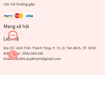
Câu hỏi thường gặp
Mạng xã hội
Liên hệ
Địa chỉ: 26/6 Trần Thánh Tông, P. 15, Q. Tân Bình, TP. HCM
Điện thoại : 0942.669.436
Email: ceo365.duykhanh@gmail.com
TRANG CHỦ
GIỚI THIỆU
DỊCH VỤ
BẢNG GIÁ
BLOG
GALLERY
LIÊN HỆ
©Thiết kế bởi Mr. Khánh