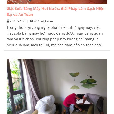
Giặt Sofa Bằng Máy Hơi Nước: Giải Pháp Làm Sạch Hiện
Đại và An Toàn
29/03/2025
|
287 Lượt xem
Trong thời đại công nghệ phát triển như ngày nay, việc
giặt sofa bằng máy hơi nước
đang được ngày càng quan
tâm và lựa chọn. Phương pháp này không chỉ mang lại
hiệu quả làm sạch tối ưu, mà còn đảm bảo an toàn cho
sức khỏe và thân thiện với môi trường. Bài viết này sẽ cung
cấp cho bạn những thông tin chi tiết về công nghệ giặt hơi
nước, quy trình thực hiện, những ưu điểm nổi bật cũng
như các lưu ý cần biết khi áp dụng phương pháp này.