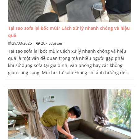
Tại sao sofa lại bốc mùi? Cách xử lý nhanh chóng và hiệu
quả
29/03/2025
|
267 Lượt xem
Tại sao sofa lại bốc mùi? Cách xử lý nhanh chóng và hiệu
quả là một vấn đề quan trọng mà nhiều người gặp phải
khi sử dụng sofa tại gia đình, văn phòng hay các không
gian công cộng. Mùi hôi từ sofa không chỉ ảnh hưởng đến
không gian sống mà còn có thể gây khó chịu cho những
người xung quanh. Hiểu rõ nguyên nhân và cách xử lý
hiệu quả là điều cần thiết để đảm bảo vệ sinh, sức khỏe và
không gian sống của gia đình bạn.