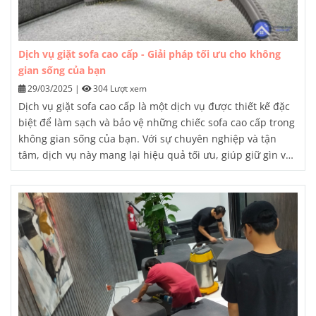
Dịch vụ giặt sofa cao cấp - Giải pháp tối ưu cho không
gian sống của bạn
29/03/2025
|
304 Lượt xem
Dịch vụ giặt sofa cao cấp
là một dịch vụ được thiết kế đặc
biệt để làm sạch và bảo vệ những chiếc sofa cao cấp trong
không gian sống của bạn. Với sự chuyên nghiệp và tận
tâm, dịch vụ này mang lại hiệu quả tối ưu, giúp giữ gìn vẻ
đẹp và kéo dài tuổi thọ của sofa, đồng thời cung cấp một
không gian sống sạch sẽ, thoáng mát và an toàn cho gia
đình.