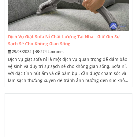
Dịch Vụ Giặt Sofa Nỉ Chất Lượng Tại Nhà - Giữ Gìn Sự
Sạch Sẽ Cho Không Gian Sống
29/03/2025
|
274 Lượt xem
Dịch vụ giặt sofa nỉ là một dịch vụ quan trọng để đảm bảo
vệ sinh và duy trì sự sạch sẽ cho không gian sống. Sofa nỉ,
với đặc tính hút ẩm và dễ bám bụi, cần được chăm sóc và
làm sạch thường xuyên để tránh ảnh hưởng đến sức khỏe
và môi trường sống. Việc lựa chọn dịch vụ giặt sofa nỉ
chuyên nghiệp và uy tín là điều vô cùng quan trọng, nhằm
đảm bảo sofa của bạn được vệ sinh triệt để, đồng thời
không bị hư hại.