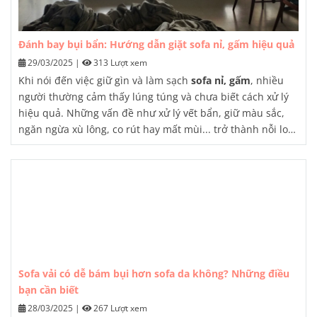
Đánh bay bụi bẩn: Hướng dẫn giặt sofa nỉ, gấm hiệu quả
29/03/2025
|
313 Lượt xem
Khi nói đến việc giữ gìn và làm sạch
sofa nỉ, gấm
, nhiều
người thường cảm thấy lúng túng và chưa biết cách xử lý
hiệu quả. Những vấn đề như xử lý vết bẩn, giữ màu sắc,
ngăn ngừa xù lông, co rút hay mất mùi... trở thành nỗi lo
lắng thường trực của gia chủ. Trong bài viết này, chúng tôi
sẽ chia sẻ những kinh nghiệm quý báu về cách
giặt sofa
nỉ, gấm
đúng cách, để bạn có thể sở hữu một bộ ghế sofa
sạch sẽ, bền đẹp như mới.
Sofa vải có dễ bám bụi hơn sofa da không? Những điều
bạn cần biết
28/03/2025
|
267 Lượt xem