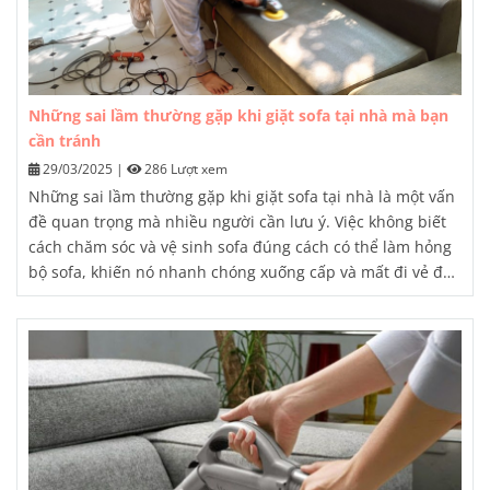
Những sai lầm thường gặp khi giặt sofa tại nhà mà bạn
cần tránh
29/03/2025
|
286 Lượt xem
Những sai lầm thường gặp khi giặt sofa tại nhà là một vấn
đề quan trọng mà nhiều người cần lưu ý. Việc không biết
cách chăm sóc và vệ sinh sofa đúng cách có thể làm hỏng
bộ sofa, khiến nó nhanh chóng xuống cấp và mất đi vẻ đẹp
ban đầu. Trong bài viết này, chúng tôi sẽ chia sẻ 7 sai lầm
thường gặp khi giặt sofa tại nhà và cách khắc phục chúng,
giúp bạn có thể giữ gìn được bộ sofa của mình lâu bền
hơn.