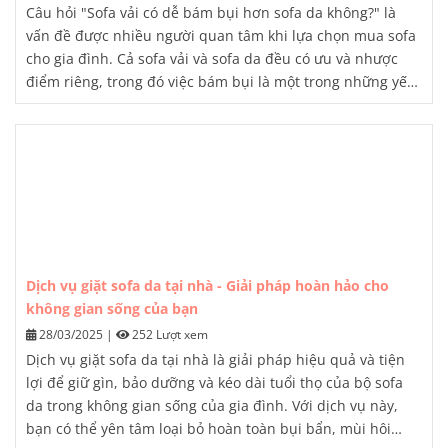
Câu hỏi "Sofa vải có dễ bám bụi hơn sofa da không?" là
vấn đề được nhiều người quan tâm khi lựa chọn mua sofa
cho gia đình. Cả sofa vải và sofa da đều có ưu và nhược
điểm riêng, trong đó việc bám bụi là một trong những yếu
tố quan trọng cần xem xét. Bài viết này sẽ cung cấp cho
bạn những thông tin chi tiết về đặc tính của từng loại sofa,
so sánh khả năng bám bụi, và đưa ra lời khuyên khi lựa
chọn sản phẩm phù hợp nhất.
Dịch vụ giặt sofa da tại nhà - Giải pháp hoàn hảo cho
không gian sống của bạn
28/03/2025
|
252 Lượt xem
Dịch vụ giặt sofa da tại nhà là giải pháp hiệu quả và tiện
lợi để giữ gìn, bảo dưỡng và kéo dài tuổi thọ của bộ sofa
da trong không gian sống của gia đình. Với dịch vụ này,
bạn có thể yên tâm loại bỏ hoàn toàn bụi bẩn, mùi hôi