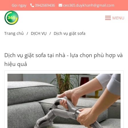
Gọi ngay
0942669436
ceo365.duykhanh@gmail.com
MENU
Trang chủ
/
DỊCH VỤ
/
Dịch vụ giặt sofa
Dịch vụ giặt sofa tại nhà - lựa chọn phù hợp và
hiệu quả