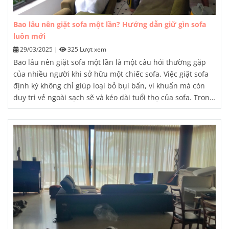
Bao lâu nên giặt sofa một lần? Hướng dẫn giữ gìn sofa
luôn mới
29/03/2025
|
325 Lượt xem
Bao lâu nên giặt sofa một lần là một câu hỏi thường gặp
của nhiều người khi sở hữu một chiếc sofa. Việc giặt sofa
định kỳ không chỉ giúp loại bỏ bụi bẩn, vi khuẩn mà còn
duy trì vẻ ngoài sạch sẽ và kéo dài tuổi thọ của sofa. Trong
bài viết này, chúng ta sẽ cùng tìm hiểu chi tiết về tần suất
vệ sinh sofa hợp lý và các bước thực hiện để luôn giữ cho
sofa của bạn trông mới như ngày đầu.