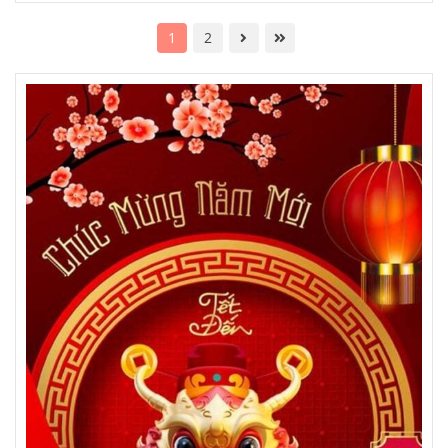
cũng như ngăn ngừa sự nứt nẻ, bong tróc của lớp da, đảm
bảo sofa luôn sạch sẽ, bóng bẩy và mang lại vẻ đẹp thẩm
1
2
mỹ cho phòng khách.