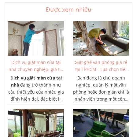
Được xem nhiều
Dịch vụ giặt màn cửa tại
Giặt ghế văn phòng giá rẻ
nhà chuyên nghiệp, giá tốt
tại TPHCM - Lựa chọn tiết
từ 150K
kiệm tối ưu
Dịch vụ giặt màn cửa tại
Bạn đang là chủ doanh
nhà
đang trở thành nhu
nghiệp, quản lý một văn
cầu thiết yếu của nhiều gia
phòng hoặc đơn giản chỉ là
đình hiện đại, đặc biệt là
nhân viên trong một công
tại các thành phố lớn như
ty? Bạn có biết rằng việc
TP.HCM. Với lối sống bận
giữ gìn sạch sẽ và vệ sinh
rộn, việc tự giặt màn cửa
cho không gian làm việc
thường tốn nhiều thời gian
của mình là rất quan
và công sức, chưa kể đến
trọng? Nếu câu trả lời là