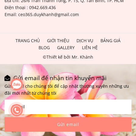
Địa chỉ: 26/6 Trần Thánh Tông, P. 15, Q. Tân Bình, TP. HCM
Điện thoại : 0942.669.436
Email: ceo365.duykhanh@gmail.com
TRANG CHỦ
GIỚI THIỆU
DỊCH VỤ
BẢNG GIÁ
BLOG
GALLERY
LIÊN HỆ
©Thiết kế bởi Mr. Khánh
Gửi email để nhận tin khuyến mãi
Gửi email cho chúng tôi để cập nhật thường xuyên những ưu
đãi mới nhất từ chúng tôi
Gửi email