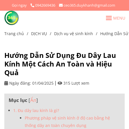
Gọi ngay
0942669436
ceo365.duykhanh@gmail.com
MENU
Trang chủ
/
DỊCH VỤ
/
Dịch vụ vệ sinh kính
/
Hướng Dẫn Sử 
Hướng Dẫn Sử Dụng Đu Dây Lau
Kính Một Cách An Toàn và Hiệu
Quả
Ngày đăng:
01/04/2025
315 Lượt xem
Mục lục
[
Ẩn
]
1. Đu dây lau kính là gì?
Phương pháp vệ sinh kính ở độ cao bằng hệ
thống dây an toàn chuyên dụng