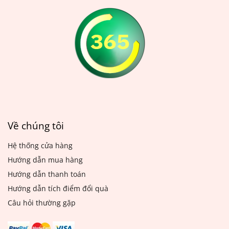
việc giặt màn cửa thường
đảm bảo vệ sinh và duy trì
xuyên là vô cùng cần thiết
độ mới của thảm. Bạn có
để giữ cho ngôi nhà luôn
thể thuê dịch vụ giặt thảm
sạch sẽ và đẹp mắt.
chuyên nghiệp hoặc tự giặt
thảm tại nhà bằng các
cách đơn giản sau đây.
Về chúng tôi
Hệ thống cửa hàng
Hướng dẫn mua hàng
Hướng dẫn thanh toán
Hướng dẫn tích điểm đổi quà
Câu hỏi thường gặp