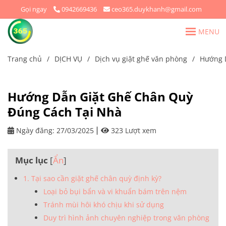
Gọi ngay
0942669436
ceo365.duykhanh@gmail.com
MENU
Trang chủ
/
DỊCH VỤ
/
Dịch vụ giặt ghế văn phòng
/
Hướng 
Hướng Dẫn Giặt Ghế Chân Quỳ
Đúng Cách Tại Nhà
Ngày đăng:
27/03/2025
323 Lượt xem
Mục lục
[
Ẩn
]
1. Tại sao cần giặt ghế chân quỳ định kỳ?
Loại bỏ bụi bẩn và vi khuẩn bám trên nệm
Tránh mùi hôi khó chịu khi sử dụng
Duy trì hình ảnh chuyên nghiệp trong văn phòng