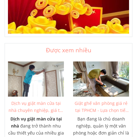
Được xem nhiều
Dịch vụ giặt màn cửa tại
Giặt ghế văn phòng giá rẻ
nhà chuyên nghiệp, giá tốt
tại TPHCM - Lựa chọn tiết
từ 150K
kiệm tối ưu
Dịch vụ giặt màn cửa tại
Bạn đang là chủ doanh
nhà
đang trở thành nhu
nghiệp, quản lý một văn
cầu thiết yếu của nhiều gia
phòng hoặc đơn giản chỉ là