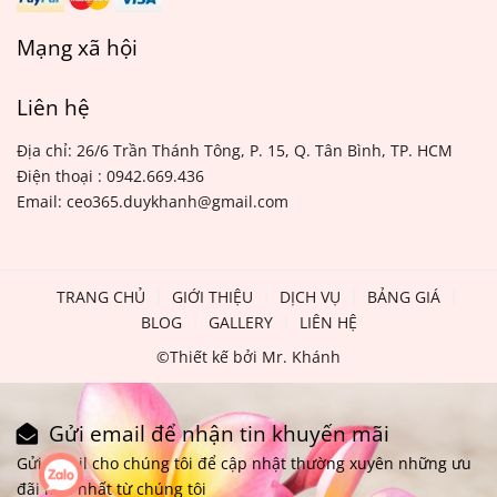
Mạng xã hội
Liên hệ
Địa chỉ: 26/6 Trần Thánh Tông, P. 15, Q. Tân Bình, TP. HCM
Điện thoại : 0942.669.436
Email: ceo365.duykhanh@gmail.com
TRANG CHỦ
GIỚI THIỆU
DỊCH VỤ
BẢNG GIÁ
BLOG
GALLERY
LIÊN HỆ
©Thiết kế bởi Mr. Khánh
Gửi email để nhận tin khuyến mãi
Gửi email cho chúng tôi để cập nhật thường xuyên những ưu
đãi mới nhất từ chúng tôi