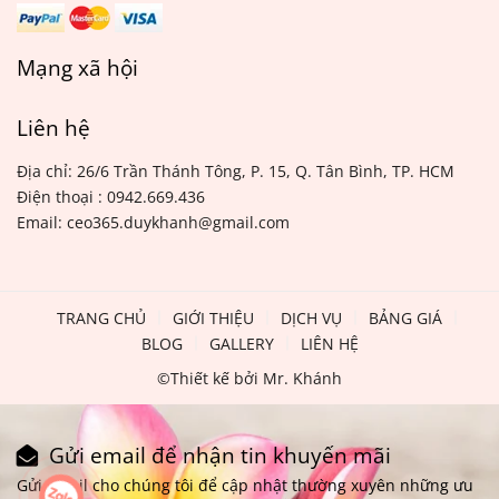
Mạng xã hội
Liên hệ
Địa chỉ: 26/6 Trần Thánh Tông, P. 15, Q. Tân Bình, TP. HCM
Điện thoại : 0942.669.436
Email: ceo365.duykhanh@gmail.com
TRANG CHỦ
GIỚI THIỆU
DỊCH VỤ
BẢNG GIÁ
BLOG
GALLERY
LIÊN HỆ
©Thiết kế bởi Mr. Khánh
Gửi email để nhận tin khuyến mãi
Gửi email cho chúng tôi để cập nhật thường xuyên những ưu