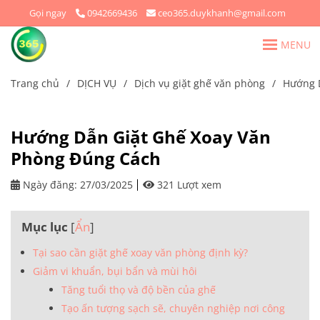
Gọi ngay
0942669436
ceo365.duykhanh@gmail.com
MENU
Trang chủ
/
DỊCH VỤ
/
Dịch vụ giặt ghế văn phòng
/
Hướng 
Hướng Dẫn Giặt Ghế Xoay Văn
Phòng Đúng Cách
Ngày đăng:
27/03/2025
321 Lượt xem
Mục lục
[
Ẩn
]
Tại sao cần giặt ghế xoay văn phòng định kỳ?
Giảm vi khuẩn, bụi bẩn và mùi hôi
Tăng tuổi thọ và độ bền của ghế
Tạo ấn tượng sạch sẽ, chuyên nghiệp nơi công