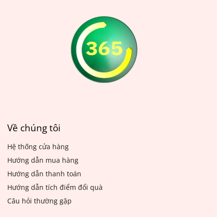
mất thẩm mỹ. Chính vì vậy,
được giặt thường xuyên để
việc giặt màn cửa thường
đảm bảo vệ sinh và duy trì
xuyên là vô cùng cần thiết
độ mới của thảm. Bạn có
để giữ cho ngôi nhà luôn
thể thuê dịch vụ giặt thảm
sạch sẽ và đẹp mắt.
chuyên nghiệp hoặc tự giặt
thảm tại nhà bằng các
cách đơn giản sau đây.
Về chúng tôi
Hệ thống cửa hàng
Hướng dẫn mua hàng
Hướng dẫn thanh toán
Hướng dẫn tích điểm đổi quà
Câu hỏi thường gặp