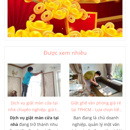
Được xem nhiều
Dịch vụ giặt màn cửa tại
Giặt ghế văn phòng giá rẻ
nhà chuyên nghiệp, giá tốt
tại TPHCM - Lựa chọn tiết
từ 150K
kiệm tối ưu
Dịch vụ giặt màn cửa tại
Bạn đang là chủ doanh
nhà
đang trở thành nhu
nghiệp, quản lý một văn