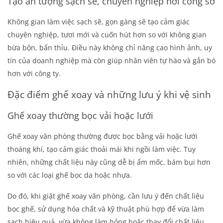
Tạo ấn tượng sạch sẽ, chuyên nghiệp nơi công sở
Không gian làm việc sạch sẽ, gọn gàng sẽ tạo cảm giác
chuyên nghiệp, tươi mới và cuốn hút hơn so với không gian
bừa bộn, bẩn thỉu. Điều này không chỉ nâng cao hình ảnh, uy
tín của doanh nghiệp mà còn giúp nhân viên tự hào và gắn bó
hơn với công ty.
Đặc điểm ghế xoay và những lưu ý khi vệ sinh
Ghế xoay thường bọc vải hoặc lưới
Ghế xoay văn phòng thường được bọc bằng vải hoặc lưới
thoáng khí, tạo cảm giác thoải mái khi ngồi làm việc. Tuy
nhiên, những chất liệu này cũng dễ bị ẩm mốc, bám bụi hơn
so với các loại ghế bọc da hoặc nhựa.
Do đó, khi
giặt ghế xoay văn phòng
, cần lưu ý đến chất liệu
bọc ghế, sử dụng hóa chất và kỹ thuật phù hợp để vừa làm
sạch hiệu quả, vừa không làm hỏng hoặc thay đổi chất liệu.